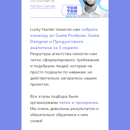
Co-Founder of
TonTon Games
Lucky Hunter помогли нам
собрать
команду из Game Producer, Game
Designer и Продуктового
аналитика за 3 недели.
Рекрутеры агентства помогли нам
четко сформулировать требования
и подобрали людей, которые не
просто подошли по навыкам, но
действительно загорелись нашим
проектом.
Все этапы подбора были
организованы
четко и прозрачно.
Мы очень довольны результатом и
обязательно обратимся к ним
снова!