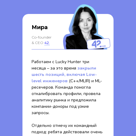
Мира
Co-founder
& CEO
42.
Работаем с Lucky Hunter три
месяца – за это время
закрыли
шесть позиций, включая Low-
level инженеров
(C++/MLIR) и ML-
ресечеров. Команда помогла
откалибровать профили, провела
аналитику рынка и предложила
компании-доноры под узкие
запросы.
Отдельно отмечу их командный
подход: ребята действовали очень