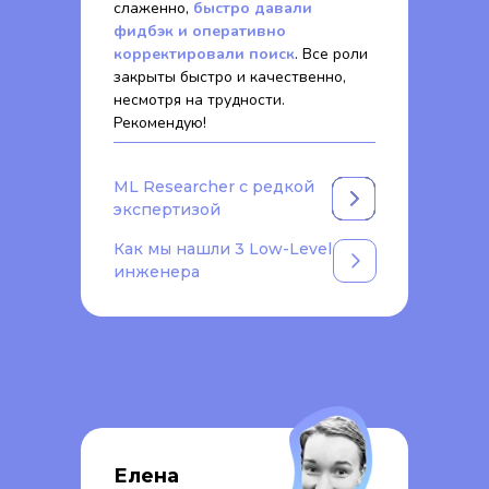
слаженно,
быстро давали
фидбэк и оперативно
корректировали поиск
. Все роли
закрыты быстро и качественно,
несмотря на трудности.
Рекомендую!
ML Researcher с редкой
экспертизой
Как мы нашли 3 Low-Level
инженера
Елена