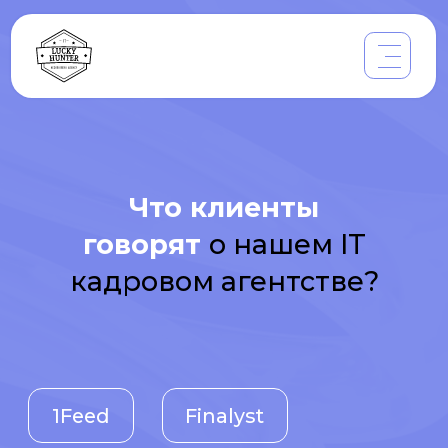
Что клиенты
говорят
о нашем IT
кадровом агентстве?
1Feed
Finalyst
Oversecured
42.
Sempervirent