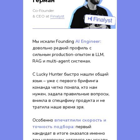
Герман
Co-Founder
& CEO at
Finalyst
Мы искали Founding
AI Engineer:
довольно редкий профиль с
сильным production-опытом в LLM,
RAG и multi-agent системах.
С Lucky Hunter быстро нашли общий
язык – уже с первого брифинга
команда четко поняла, кто нам
нужен, задала правильные вопросы,
вникла в специфику продукта и не
тратила наше время зря.
Особенно
впечатлили скорость и
точность подбора:
первый
кандидат в итоге оказался именно
тем человеком, которого мы искали.