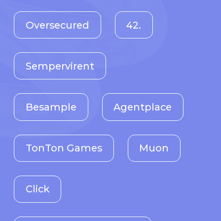
Besample
Agentplace
TonTon Games
Muon
Click
Social Discovery Group
Semrush
Flipper Devices
Avito
Freedom Finance
CloudLinux