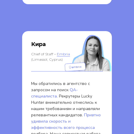
Кира
Chief of Staff –
Embria
(Limassol, Cyprus)
Мы обратились в агентство с
запросом на поиск
QA-
специалиста.
Рекрутеры Lucky
Hunter внимательно отнеслись к
нашим требованиям и направляли
релевантных кандидатов.
Приятно
удивила скорость и
эффективность всего процесса
подбора. Наша совместная работа