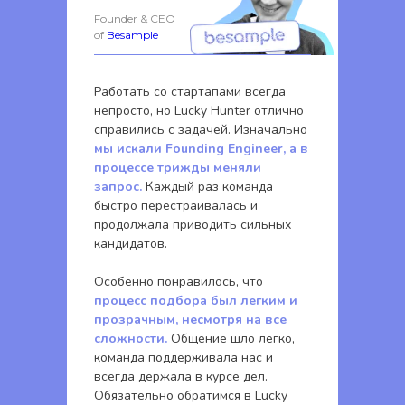
Founder & CEO
of
Besample
Работать со стартапами всегда
непросто, но Lucky Hunter отлично
справились с задачей. Изначально
мы искали Founding Engineer, а в
процессе трижды меняли
запрос.
Каждый раз команда
быстро перестраивалась и
продолжала приводить сильных
кандидатов.
Особенно понравилось, что
процесс подбора был легким и
прозрачным, несмотря на все
сложности.
Общение шло легко,
команда поддерживала нас и
всегда держала в курсе дел.
Обязательно обратимся в Lucky