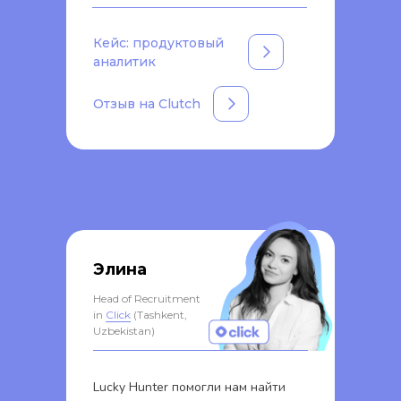
Кейс: продуктовый
аналитик
Отзыв на Clutch
Элина
Head of Recruitment
in
Click
(Tashkent,
Uzbekistan)
Lucky Hunter помогли нам найти