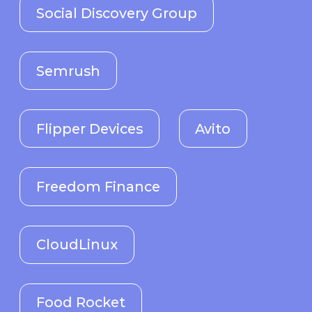
Food Rocket
Seccurency
Komus
Taker
Apptica
Paysonix
AppFollow
Moeco
Kraftvaerk
PDFfiller
Uptick
BPC
Roxot