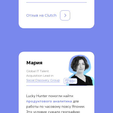
Отзыв на Clutch
Мария
Global IT Talent
Acquisition Lead in
Social Discovery Group
Lucky Hunter помогли найти
продуктового аналитика
для
работы по часовому поясу Японии.
Это условие сужало географию