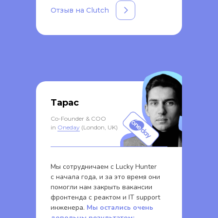
Отзыв на Clutch
Тарас
Co-Founder & COO
in
Oneday
(London, UK)
Мы сотрудничаем с Lucky Hunter
с начала года, и за это время они
помогли нам закрыть вакансии
фронтенда c реактом и IT support
инженера.
Мы остались очень
довольны результатом: