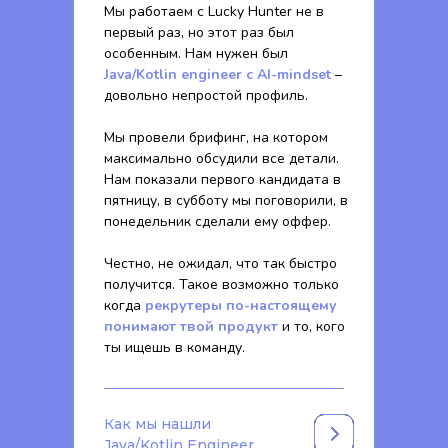
Мы работаем с Lucky Hunter не в
первый раз, но этот раз был
особенным. Нам нужен был
Java/Kotlin engineer с AI-mindset
–
довольно непростой профиль.
Мы провели брифинг, на котором
максимально обсудили все детали.
Нам показали первого кандидата в
пятницу, в субботу мы поговорили, в
понедельник сделали ему оффер.
Честно, не ожидал, что так быстро
получится. Такое возможно только
когда
рекрутеры по-настоящему
понимают твой продукт
и то, кого
ты ищешь в команду.
Как мы нашли
Java/Kotlin Engineer