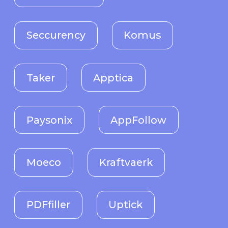
Ak Bars Digital
Ultrarev
Brooma
Woodenshark
Space307
Rubbles
Mapsly
BestDoctor
Mercuryo
ZenGroup
Embira
ex-corp.
Monite
Untitled Bank
OneDay