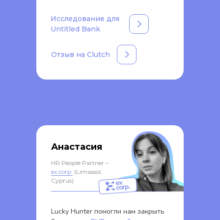
Исследование для
Untitled Bank
Отзыв на Clutch
Анастасия
HR People Partner –
ex corp.
(Limassol,
Cyprus)
Lucky Hunter помогли нам закрыть