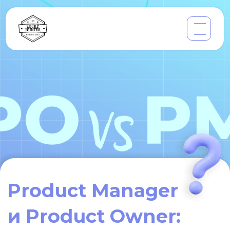
Product Manager
и Product Owner
:
разница, зарплаты
и гайд по найму