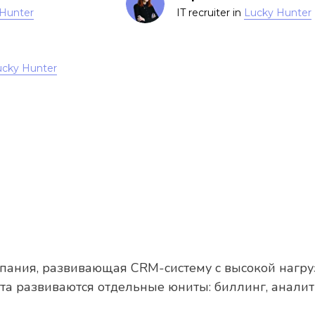
Hunter
IT recruiter in
Lucky Hunter
ucky Hunter
ания, развивающая CRM-систему с высокой нагру
кта развиваются отдельные юниты: биллинг, анал