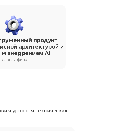
груженный продукт
исной архитектурой и
ым внедрением AI
Главная фича
оким уровнем технических