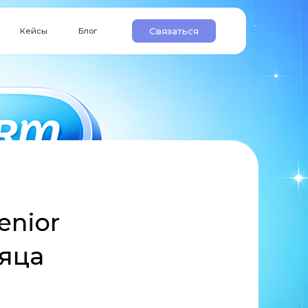
Связаться
Блог
enior
сяца