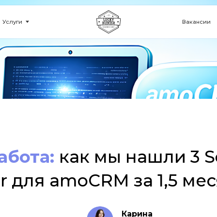
Вакансии
Кейсы
абота:
как мы нашли 3 S
r для amoCRM за 1,5 ме
Карина