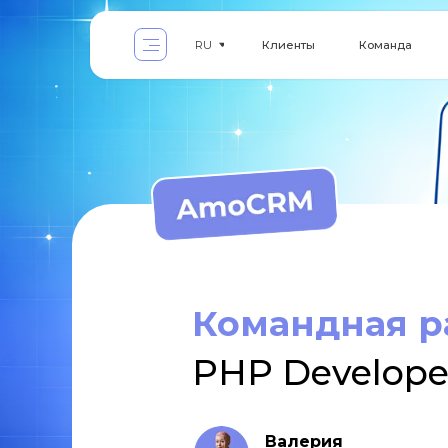
Клиенты
Команда
Услуги
RU
Командная р
PHP Develope
Валерия