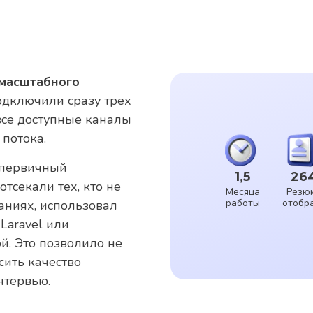
масштабного
дключили сразу трех
все доступные каналы
 потока.
 первичный
1,5
26
отсекали тех, кто не
Месяца
Резю
работы
отобр
аниях, использовал
 Laravel или
й. Это позволило не
сить качество
нтервью.