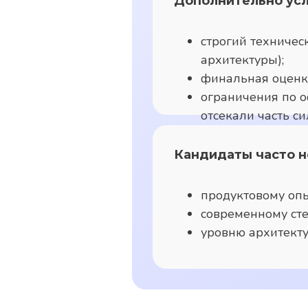
Дополнительно усл
строгий техничес
архитектуры);
финальная оценк
ограничения по о
отсекали часть с
Кандидаты часто н
продуктовому опы
современному стек
уровню архитект