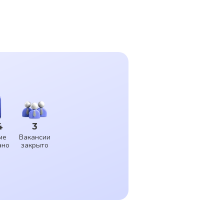
4
3
ме
Вакансии
ано
закрыто