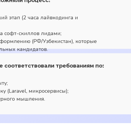
ожняли процесс:
кий этап (2 часа лайвкодинга и
а софт-скиллов лидами;
формлению (РФ/Узбекистан), которые
ильных кандидатов.
е соответствовали требованиям по:
ту;
у (Laravel, микросервисы);
урного мышления.