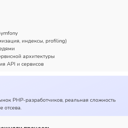
Symfony
зация, индексы, profiling)
редями
рвисной архитектуры
я API и сервисов
ынок PHP-разработчиков, реальная сложность
 отсева.