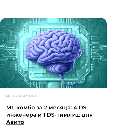
ML & ANALYTICS
ML комбо за 2 месяца: 4 DS-
инженера и 1 DS-тимлид для
Авито
Как Lucky Hunter нашли 4 DS-инженеров
и 1 DS-тимлида для компании Авито за 2
месяца. Описание кейса: вакансии и стек,