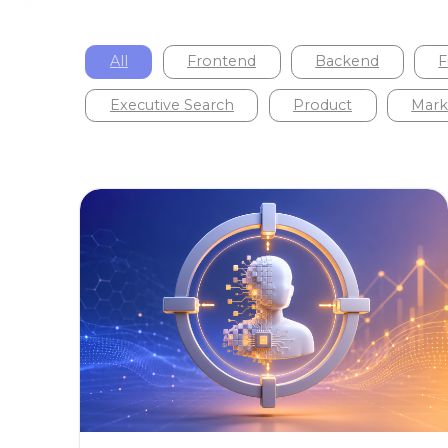
All
Frontend
Backend
Fu
Executive Search
Product
Marke
BACKEND
ML & ANALYTICS