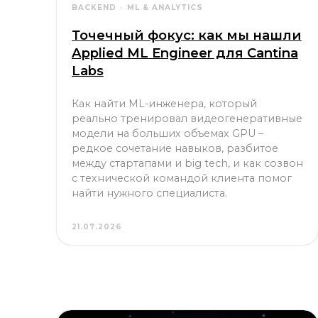
Точечный фокус: как мы нашли
Applied ML Engineer для Cantina
Labs
Как найти ML-инженера, который
реально тренировал видеогенеративные
модели на больших объемах GPU –
редкое сочетание навыков, разбитое
между стартапами и big tech, и как созвон
с технической командой клиента помог
найти нужного специалиста.
21.07.2026