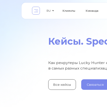
Клиенты
Команда
Услуги
RU
Кейсы. Special
Как рекрутеры Lucky Hunter находят
в самых разных специализациях
Все кейсы
Связаться