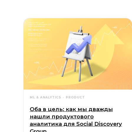
ML & ANALYTICS
PRODUCT
Оба в цель: как мы дважды
нашли продуктового
аналитика для Social Discovery
Group
Как Lucky Hunter с первой попытки