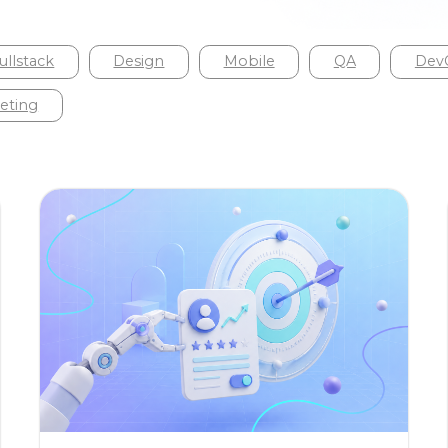
llstack
Design
Mobile
QA
DevOp
ting
MARKETING