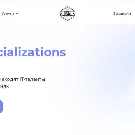
Вакансии
Кейсы
izations
 IT-таланты