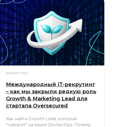
MARKETING
Международный IT-рекрутинг
– как мы закрыли редкую роль
Growth & Marketing Lead для
стартапа Oversecured
Как найти Growth Lead, который
"говорит" на языке DevSecOps. Почему
первоначальный поиск в узкой нише не
сработал и как совместная калибровка