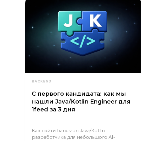
BACKEND
С первого кандидата: как мы
нашли Java/Kotlin Engineer для
1feed за 3 дня
Как найти hands-on Java/Kotlin
разработчика для небольшого AI-
стартапа с релокацией в Лондон и
закрыть роль с первого кандидата за 3