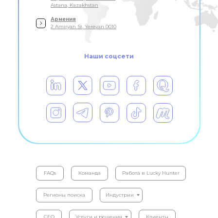
Astana, Kazakhstan
Армения
2 Amiryan St, Yerevan 0010
Наши соцсети
FAQs
Команда
Работа в Lucky Hunter
Регионы поиска
Индустрии
CEO
Услуги и решения
Клиенты