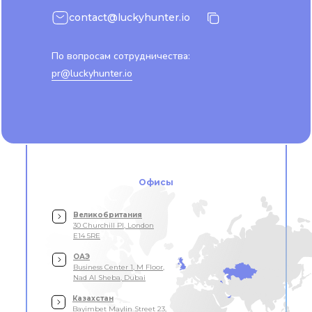
contact@luckyhunter.io
По вопросам сотрудничества:
pr@luckyhunter.io
Офисы
Великобритания
30 Churchill Pl, London
E14 5RE
ОАЭ
Business Center 1, M Floor,
Nad Al Sheba, Dubai
Казахстан
Bayimbet Maylin Street 23,