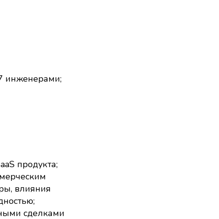
27 инженерами;
aaS продукта;
ммерческим
ры, влияния
дностью;
нными сделками