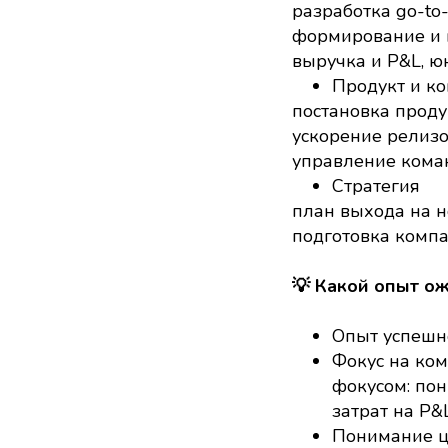
разработка go-to-
формирование и 
выручка и P&L, ю
Продукт и к
постановка проду
ускорение релизо
управление коман
Стратегия
план выхода на 
подготовка комп
💡 Какой опыт о
Опыт успешно
Фокус на ко
фокусом: по
затрат на P&
Понимание ц