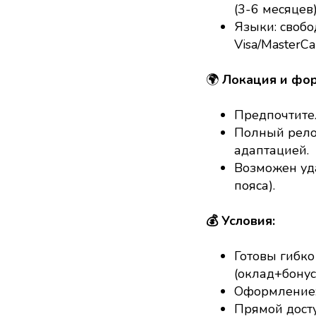
(3-6 месяцев
Языки: свобо
Visa/MasterCa
🌍
Локация и фо
Предпочтите
Полный рело
адаптацией.
Возможен уд
пояса).
💰 Условия:
Готовы гибко
(оклад+бонус
Оформление:
Прямой досту