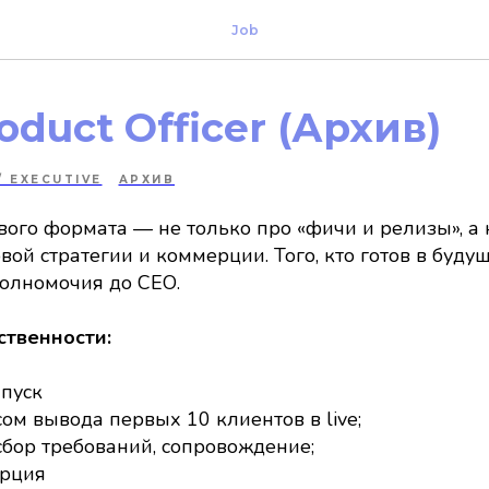
Job
oduct Officer (Архив)
/ EXECUTIVE
АРХИВ
го формата — не только про «фичи и релизы», а 
овой стратегии и коммерции. Того, кто готов в буд
олномочия до СЕО.
ственности:
апуск
ом вывода первых 10 клиентов в live;
бор требований, сопровождение;
ерция