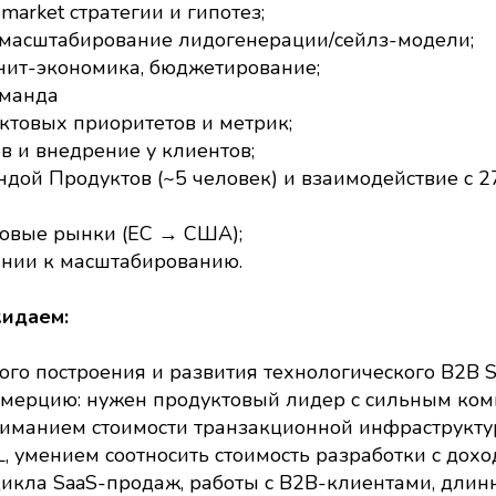
market стратегии и гипотез;
масштабирование лидогенерации/сейлз-модели;
нит-экономика, бюджетирование;
оманда
ктовых приоритетов и метрик;
в и внедрение у клиентов;
дой Продуктов (~5 человек) и взаимодействие с 
новые рынки (ЕС → США);
ании к масштабированию.
жидаем:
го построения и развития технологического B2B S
ммерцию: нужен продуктовый лидер с сильным ко
ниманием стоимости транзакционной инфраструкту
L, умением соотносить стоимость разработки с дохо
икла SaaS-продаж, работы с B2B-клиентами, дли