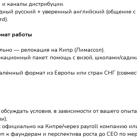
) и каналы дистрибуции.
дный русский + уверенный английский (общение с
rd).
рмат работы
льно — релокация на Кипр (Лимассол).
кационный пакет: помощь с визой, школами/садик
алённый формат из Европы или стран СНГ (совме
 обсуждать условия, в зависимости от вашего опыт
ы);
 официально на Кипре/через payroll компанию или
п к фаундерам и перспектива роста до CEO по ме