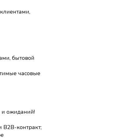
 клиентами,
ами, бытовой
стимые часовые
а и ожиданий!
 B2B-контракт;
ре