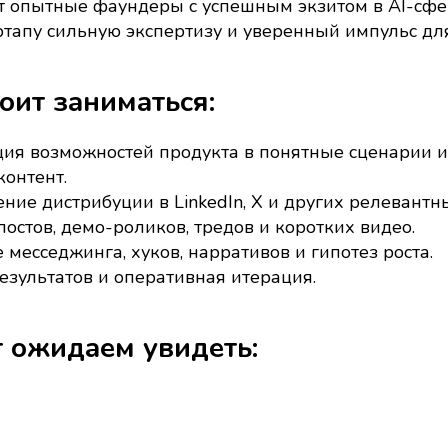
 опытные фаундеры с успешным экзитом в AI-сфер
ртапу сильную экспертизу и уверенный импульс для
оит заниматься:
ия возможностей продукта в понятные сценарии 
 контент.
ение дистрибуции в LinkedIn, X и других релевантн
остов, демо-роликов, тредов и коротких видео.
 месседжинга, хуков, нарративов и гипотез роста.
зультатов и оперативная итерация.
 ожидаем увидеть: