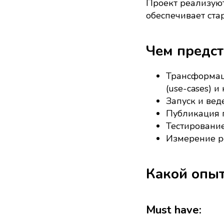
Проект реализуют
обеспечивает ста
Чем предст
Трансформац
(use-cases) и
Запуск и вед
Публикация п
Тестирование
Измерение ре
Какой опыт
Must have: