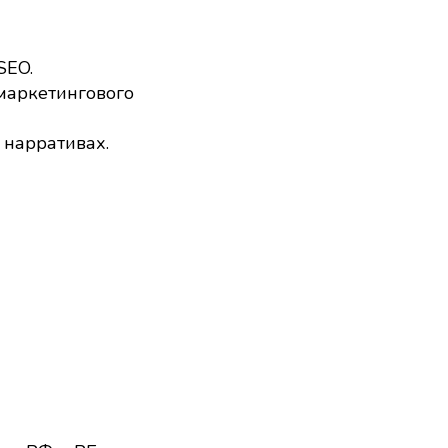
SEO.
 маркетингового
 нарративах.