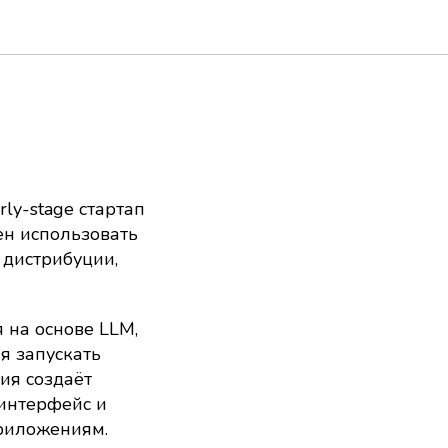
ly-stage стартап
бен использовать
 дистрибуции,
 на основе LLM,
я запускать
ия создаёт
интерфейс и
риложениям.