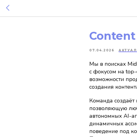
Content
07.04.2026
АКТУА
Мы в поисках Mid
с фокусом на top-
возможности прод
создания контент
Команда создаёт 
позволяющую люб
автономных AI-аг
динамичных ассис
поведение под к