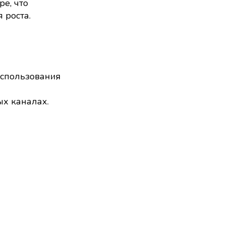
е, что
 роста.
использования
ых каналах.