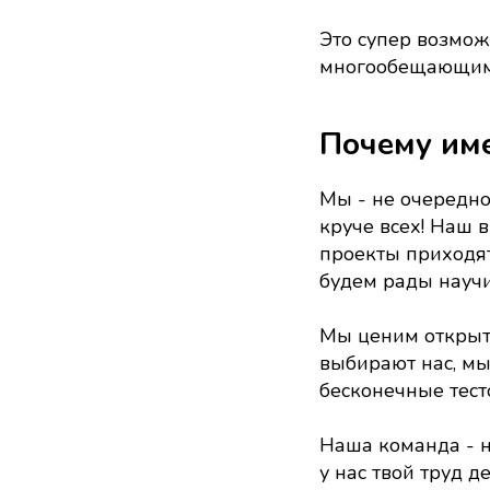
Это супер возмож
многообещающими
Почему име
Мы - не очередно
круче всех! Наш 
проекты приходят
будем рады научи
Мы ценим открыто
выбирают нас, м
бесконечные тест
Наша команда - н
у нас твой труд 