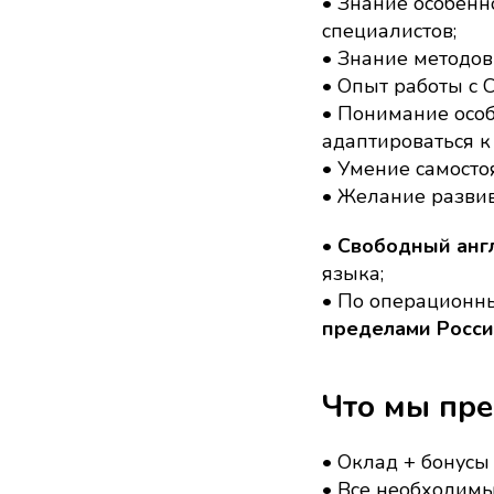
• Знание особенн
специалистов;
• Знание методов
• Опыт работы с 
• Понимание особ
адаптироваться к
• Умение самосто
• Желание развив
•
Свободный англ
языка;
• По операционн
пределами Росси
Что мы пр
• Оклад + бонусы
• Все необходимы