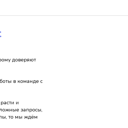
t
орому доверяют
боты в команде с
расти и
 сложные запросы,
лы, то мы ждём