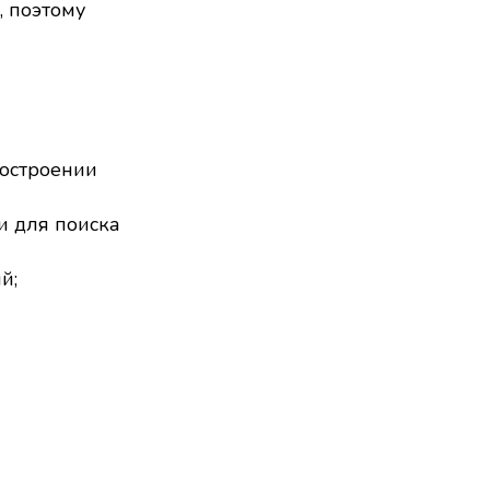
, поэтому
построении
и для поиска
й;