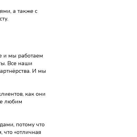
ми, а также с
ту.
ке и мы работаем
ты. Все наши
артнёрства. И мы
лиентов, как они
не любим
дами, потому что
, что «отличная