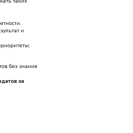
кать таких
етности.
зультат и
приоритеты;
ов без знания
идатов за